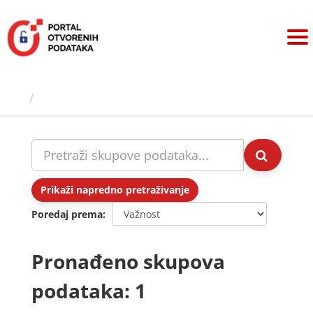
Preskoči
na
sadržaj
Skupovi podаtаkа
Prikaži napredno pretraživanje
Poredaj prema
Pronađeno skupova
podataka: 1