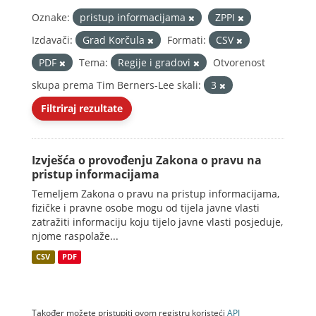
Oznake:
pristup informacijama
ZPPI
Izdavači:
Grad Korčula
Formati:
CSV
PDF
Tema:
Regije i gradovi
Otvorenost
skupa prema Tim Berners-Lee skali:
3
Filtriraj rezultate
Izvješća o provođenju Zakona o pravu na
pristup informacijama
Temeljem Zakona o pravu na pristup informacijama,
fizičke i pravne osobe mogu od tijela javne vlasti
zatražiti informaciju koju tijelo javne vlasti posjeduje,
njome raspolaže...
CSV
PDF
Također možete pristupiti ovom registru koristeći
API