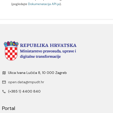
(pogledajte
Dokumenаtаcijа API-jа
).