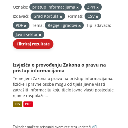
Oznake:
pristup informacijama
ZPPI
Izdavači:
Grad Korčula
Formati:
CSV
PDF
Tema:
Regije i gradovi
Tip Izdavača:
Javni sektor
Filtriraj rezultate
Izvješća o provođenju Zakona o pravu na
pristup informacijama
Temeljem Zakona o pravu na pristup informacijama,
fizičke i pravne osobe mogu od tijela javne vlasti
zatražiti informaciju koju tijelo javne vlasti posjeduje,
njome raspolaže...
CSV
PDF
Također možete pristupiti ovom registru koristeći
API