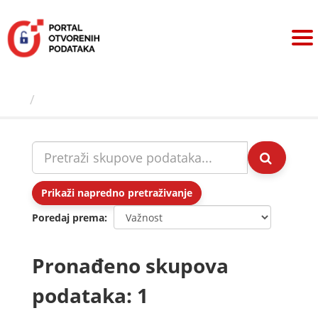
Preskoči
na
sadržaj
Skupovi podаtаkа
Prikaži napredno pretraživanje
Poredaj prema
Pronađeno skupova
podataka: 1