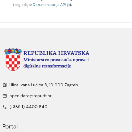
(pogledajte
Dokumenаtаcijа API-jа
).