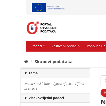
Preskoči
na
sadržaj
Skupovi podаtаkа
Tema
Nema stavki koje odgovaraju kriterijima
pretrage
P
Visokovrijedni podaci
N