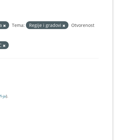
la
Tema:
Regije i gradovi
Otvorenost
IC
I-jа
).