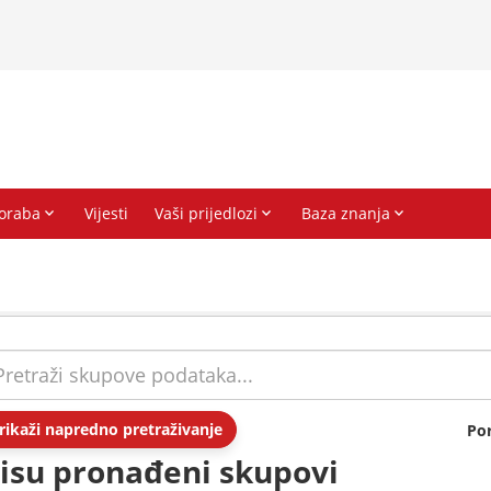
rikaži napredno pretraživanje
Po
isu pronađeni skupovi