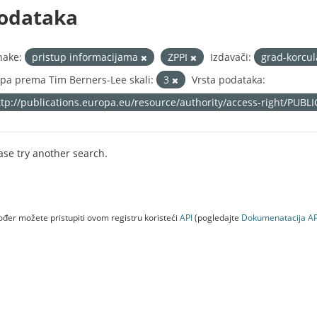
odataka
nake:
pristup informacijama
ZPPI
Izdavači:
grad-korcu
pa prema Tim Berners-Lee skali:
3
Vrsta podataka:
ttp://publications.europa.eu/resource/authority/access-right/PUBL
ase try another search.
đer možete pristupiti ovom registru koristeći
API
(pogledajte
Dokumenаtаcijа AP