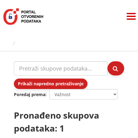
Preskoči
na
sadržaj
Skupovi podаtаkа
Prikaži napredno pretraživanje
Poredaj prema
Pronađeno skupova
podataka: 1