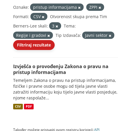
Oznake:
pristup informacijama
ZPPI
Formati:
CSV
Otvorenost skupa prema Tim
Berners-Lee skali:
3
Tema:
Regije i gradovi
Tip Izdavača:
Javni sektor
Filtriraj rezultate
Izvješća o provođenju Zakona o pravu na
pristup informacijama
Temeljem Zakona o pravu na pristup informacijama,
fizičke i pravne osobe mogu od tijela javne vlasti
zatražiti informaciju koju tijelo javne vlasti posjeduje,
njome raspolaže...
CSV
PDF
Također možete pristupiti ovom registru koristeći
API