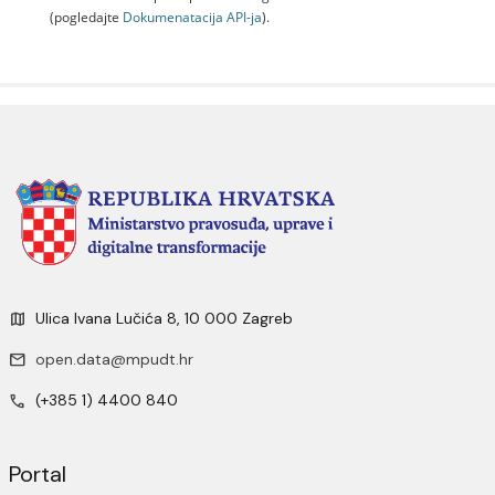
(pogledajte
Dokumenаtаcijа API-jа
).