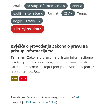
Oznake:
pristup informacijama
ZPPI
godišnje izvješće
Formati:
CSV
Tema:
Regije i gradovi
Filtriraj rezultate
Izvješća o provođenju Zakona o pravu na
pristup informacijama
Temeljem Zakona o pravu na pristup informacijama,
fizičke i pravne osobe mogu od tijela javne vlasti
zatražiti informaciju koju tijelo javne vlasti posjeduje,
njome raspolaže...
CSV
PDF
Također možete pristupiti ovom registru koristeći
API
(pogledajte
Dokumenаtаcijа API-jа
).