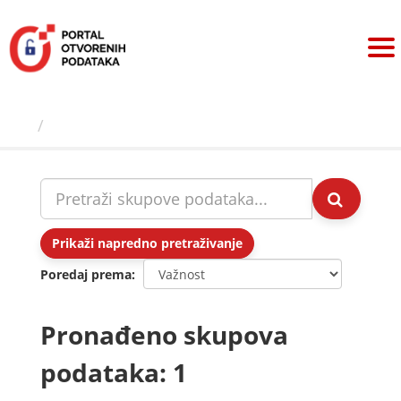
Preskoči
na
sadržaj
Skupovi podаtаkа
Prikaži napredno pretraživanje
Poredaj prema
Pronađeno skupova
podataka: 1