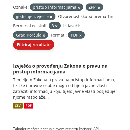
Oznake:
pristup informacijama
ZPPI
godišnje izvješće
Otvorenost skupa prema Tim
Berners-Lee skali:
3
Izdavači:
Grad Korčula
Formati:
PDF
Filtriraj rezultate
Izvješća o provođenju Zakona o pravu na
pristup informacijama
Temeljem Zakona o pravu na pristup informacijama,
fizičke i pravne osobe mogu od tijela javne vlasti
zatražiti informaciju koju tijelo javne vlasti posjeduje,
njome raspolaže...
CSV
PDF
Također možete pristupiti ovom registru koristeći
API