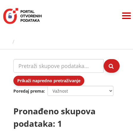
Preskoči
na
sadržaj
Skupovi podаtаkа
Prikaži napredno pretraživanje
Poredaj prema
Pronađeno skupova
podataka: 1