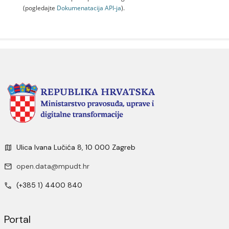
(pogledajte
Dokumenаtаcijа API-jа
).