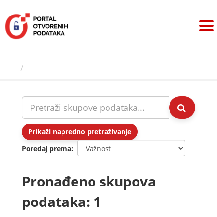
Preskoči
na
sadržaj
Skupovi podаtаkа
Prikaži napredno pretraživanje
Poredaj prema
Pronađeno skupova
podataka: 1