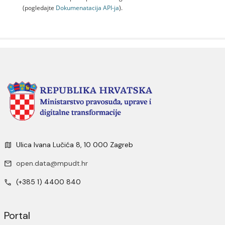
(pogledajte
Dokumenаtаcijа API-jа
).