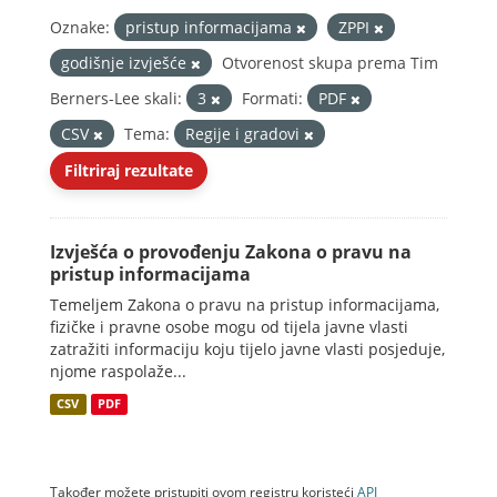
Oznake:
pristup informacijama
ZPPI
godišnje izvješće
Otvorenost skupa prema Tim
Berners-Lee skali:
3
Formati:
PDF
CSV
Tema:
Regije i gradovi
Filtriraj rezultate
Izvješća o provođenju Zakona o pravu na
pristup informacijama
Temeljem Zakona o pravu na pristup informacijama,
fizičke i pravne osobe mogu od tijela javne vlasti
zatražiti informaciju koju tijelo javne vlasti posjeduje,
njome raspolaže...
CSV
PDF
Također možete pristupiti ovom registru koristeći
API