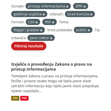
Oznake:
pristup informacijama
ZPPI
godišnje izvješće
Izdavači:
Grad Korčula
Formati:
CSV
PDF
Tema:
Regije i gradovi
Vrsta podataka:
public
Tip
Izdavača:
Javni sektor
Filtriraj rezultate
Izvješća o provođenju Zakona o pravu na
pristup informacijama
Temeljem Zakona o pravu na pristup informacijama,
fizičke i pravne osobe mogu od tijela javne vlasti
zatražiti informaciju koju tijelo javne vlasti posjeduje,
njome raspolaže...
CSV
PDF