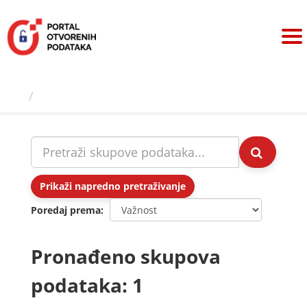
Preskoči
na
sadržaj
Skupovi podаtаkа
Prikaži napredno pretraživanje
Poredaj prema
Pronađeno skupova
podataka: 1