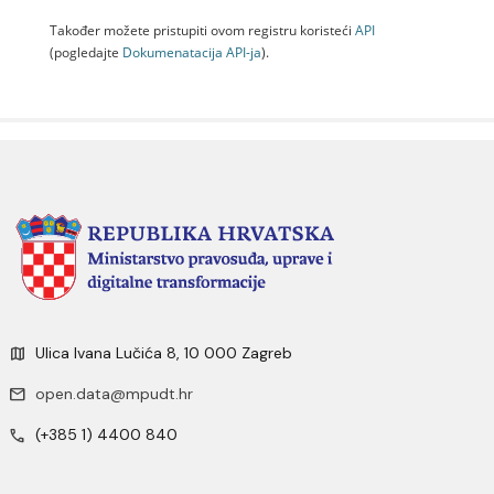
Također možete pristupiti ovom registru koristeći
API
(pogledajte
Dokumenаtаcijа API-jа
).