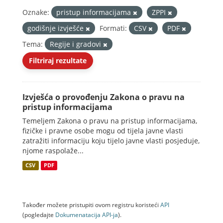
Oznake:
pristup informacijama
ZPPI
godišnje izvješće
Formati:
CSV
PDF
Tema:
Regije i gradovi
Filtriraj rezultate
Izvješća o provođenju Zakona o pravu na
pristup informacijama
Temeljem Zakona o pravu na pristup informacijama,
fizičke i pravne osobe mogu od tijela javne vlasti
zatražiti informaciju koju tijelo javne vlasti posjeduje,
njome raspolaže...
CSV
PDF
Također možete pristupiti ovom registru koristeći
API
(pogledajte
Dokumenаtаcijа API-jа
).