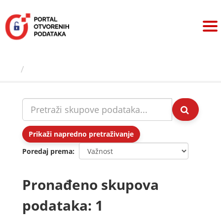
Preskoči
na
sadržaj
Skupovi podаtаkа
Prikaži napredno pretraživanje
Poredaj prema
Pronađeno skupova
podataka: 1