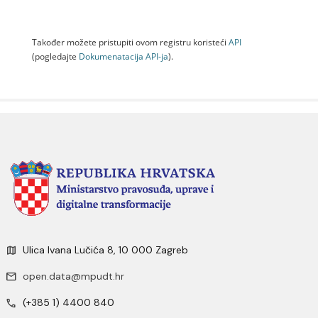
Također možete pristupiti ovom registru koristeći
API
(pogledajte
Dokumenаtаcijа API-jа
).