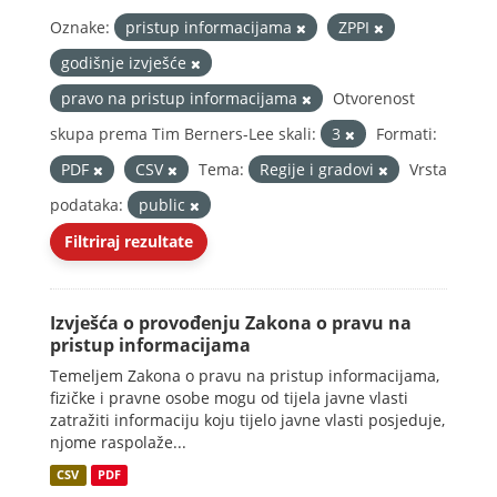
Oznake:
pristup informacijama
ZPPI
godišnje izvješće
pravo na pristup informacijama
Otvorenost
skupa prema Tim Berners-Lee skali:
3
Formati:
PDF
CSV
Tema:
Regije i gradovi
Vrsta
podataka:
public
Filtriraj rezultate
Izvješća o provođenju Zakona o pravu na
pristup informacijama
Temeljem Zakona o pravu na pristup informacijama,
fizičke i pravne osobe mogu od tijela javne vlasti
zatražiti informaciju koju tijelo javne vlasti posjeduje,
njome raspolaže...
CSV
PDF