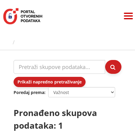
Preskoči
na
sadržaj
Skupovi podаtаkа
Prikaži napredno pretraživanje
Poredaj prema
Pronađeno skupova
podataka: 1