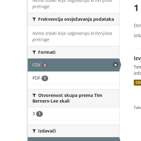
Nema stavki koje odgovaraju kriterijima
1
pretrage
Frekvencija osvježavanja podataka
Oz
Nema stavki koje odgovaraju kriterijima
Izd
pretrage
Formati
Iz
CSV
1
Tem
inf
PDF
1
CS
Otvorenost skupa prema Tim
Berners-Lee skali
Tako
3
1
Izdavači