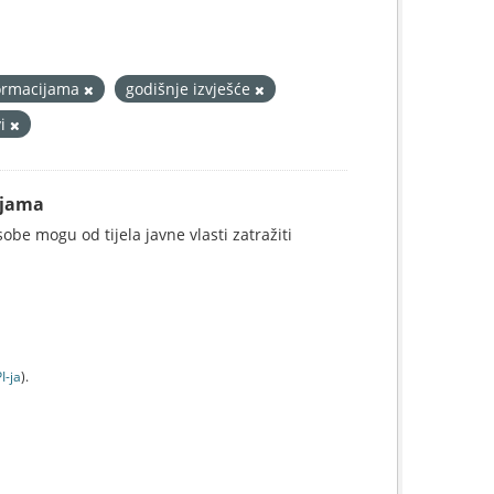
formacijama
godišnje izvješće
vi
ijama
be mogu od tijela javne vlasti zatražiti
I-jа
).