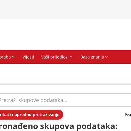
rikaži napredno pretraživanje
Po
ronađeno skupova podataka: