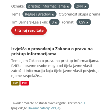
Oznake:
pristup informacijama
ZPPI
Tema:
Regije i gradovi
Otvorenost skupa prema
Tim Berners-Lee skali:
3
Formati:
CSV
Filtriraj rezultate
Izvješća o provođenju Zakona o pravu na
pristup informacijama
Temeljem Zakona o pravu na pristup informacijama,
fizičke i pravne osobe mogu od tijela javne vlasti
zatražiti informaciju koju tijelo javne vlasti posjeduje,
njome raspolaže...
CSV
PDF
Također možete pristupiti ovom registru koristeći
API
(pogledajte
Dokumenаtаcijа API-jа
).