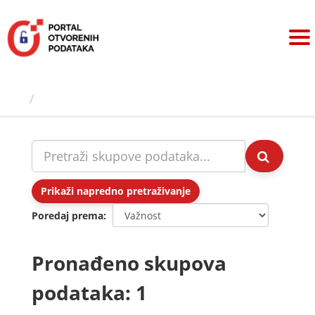
Preskoči
na
sadržaj
Skupovi podаtаkа
Prikaži napredno pretraživanje
Poredaj prema
Pronađeno skupova
podataka: 1