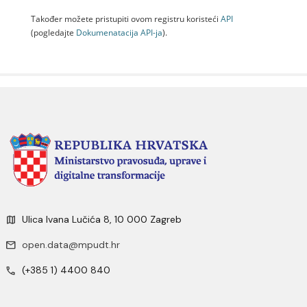
Također možete pristupiti ovom registru koristeći
API
(pogledajte
Dokumenаtаcijа API-jа
).