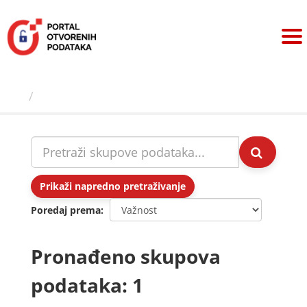
Preskoči
na
sadržaj
Skupovi podаtаkа
Prikaži napredno pretraživanje
Poredaj prema
Pronađeno skupova
podataka: 1