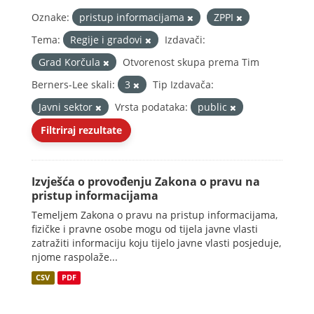
Oznake:
pristup informacijama
ZPPI
Tema:
Regije i gradovi
Izdavači:
Grad Korčula
Otvorenost skupa prema Tim
Berners-Lee skali:
3
Tip Izdavača:
Javni sektor
Vrsta podataka:
public
Filtriraj rezultate
Izvješća o provođenju Zakona o pravu na
pristup informacijama
Temeljem Zakona o pravu na pristup informacijama,
fizičke i pravne osobe mogu od tijela javne vlasti
zatražiti informaciju koju tijelo javne vlasti posjeduje,
njome raspolaže...
CSV
PDF