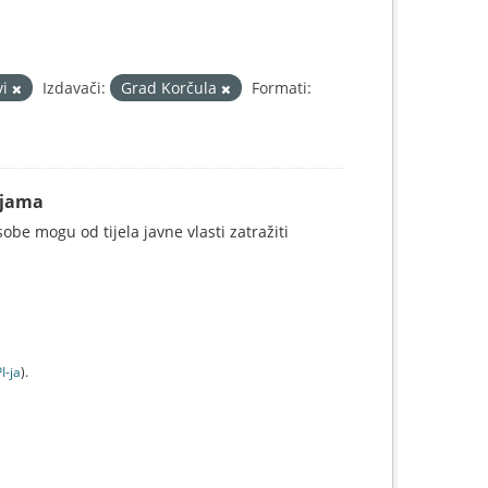
vi
Izdavači:
Grad Korčula
Formati:
ijama
be mogu od tijela javne vlasti zatražiti
I-jа
).