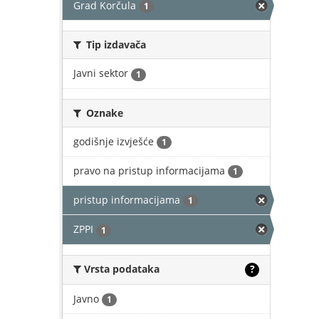
Grad Korčula
1
Tip izdavača
Javni sektor
1
Oznake
godišnje izvješće
1
pravo na pristup informacijama
1
pristup informacijama
1
ZPPI
1
Vrsta podataka
?
Javno
1