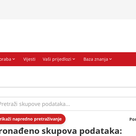
rikaži napredno pretraživanje
Po
ronađeno skupova podataka: