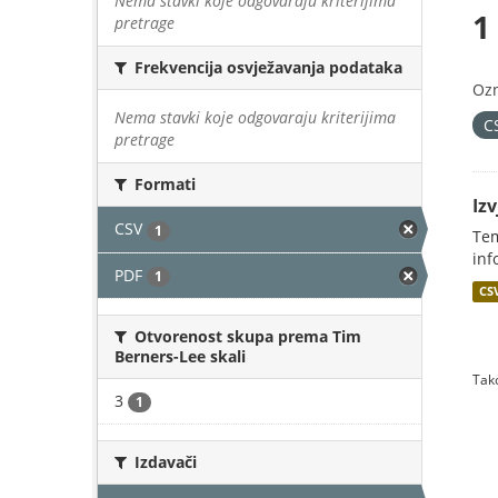
Nema stavki koje odgovaraju kriterijima
1
pretrage
Frekvencija osvježavanja podataka
Oz
Nema stavki koje odgovaraju kriterijima
C
pretrage
Formati
Iz
CSV
1
Tem
inf
PDF
1
CS
Otvorenost skupa prema Tim
Berners-Lee skali
Tako
3
1
Izdavači