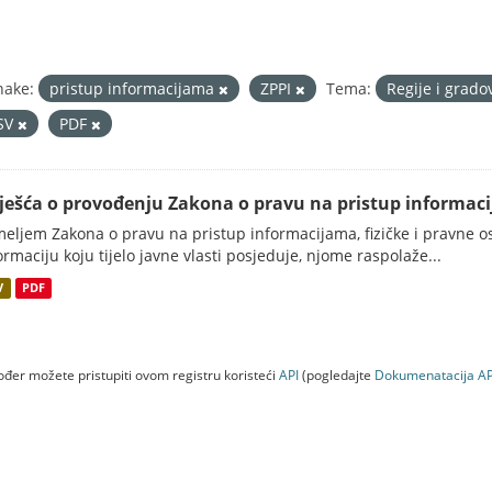
nake:
pristup informacijama
ZPPI
Tema:
Regije i grado
SV
PDF
vješća o provođenju Zakona o pravu na pristup informac
eljem Zakona o pravu na pristup informacijama, fizičke i pravne oso
ormaciju koju tijelo javne vlasti posjeduje, njome raspolaže...
V
PDF
đer možete pristupiti ovom registru koristeći
API
(pogledajte
Dokumenаtаcijа AP