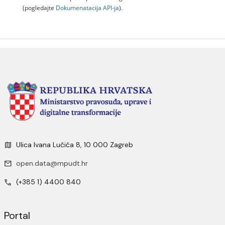
(pogledajte
Dokumenаtаcijа API-jа
).