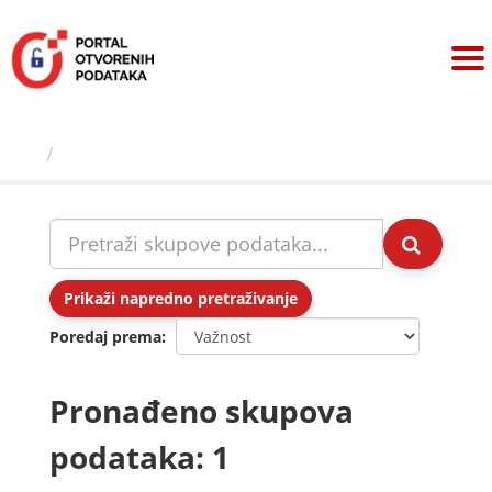
Preskoči
na
sadržaj
Skupovi podаtаkа
Prikaži napredno pretraživanje
Poredaj prema
Pronađeno skupova
podataka: 1