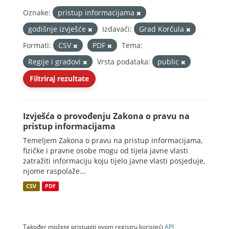
Oznake:
pristup informacijama
godišnje izvješće
Izdavači:
Grad Korčula
Formati:
CSV
PDF
Tema:
Regije i gradovi
Vrsta podataka:
public
Filtriraj rezultate
Izvješća o provođenju Zakona o pravu na
pristup informacijama
Temeljem Zakona o pravu na pristup informacijama,
fizičke i pravne osobe mogu od tijela javne vlasti
zatražiti informaciju koju tijelo javne vlasti posjeduje,
njome raspolaže...
CSV
PDF
Također možete pristupiti ovom registru koristeći
API