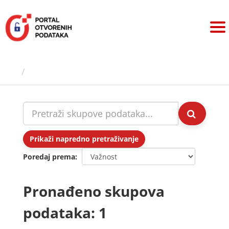
Preskoči
na
sadržaj
Skupovi podаtаkа
Prikaži napredno pretraživanje
Poredaj prema
Pronađeno skupova
podataka: 1