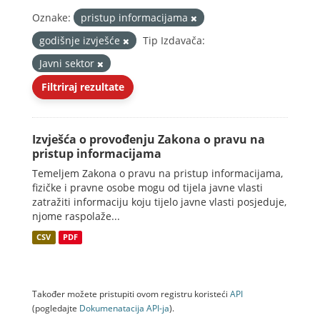
Oznake:
pristup informacijama
godišnje izvješće
Tip Izdavača:
Javni sektor
Filtriraj rezultate
Izvješća o provođenju Zakona o pravu na
pristup informacijama
Temeljem Zakona o pravu na pristup informacijama,
fizičke i pravne osobe mogu od tijela javne vlasti
zatražiti informaciju koju tijelo javne vlasti posjeduje,
njome raspolaže...
CSV
PDF
Također možete pristupiti ovom registru koristeći
API
(pogledajte
Dokumenаtаcijа API-jа
).