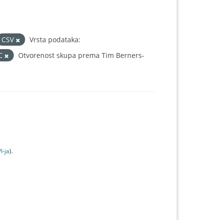
CSV
Vrsta podataka:
IC
Otvorenost skupa prema Tim Berners-
I-jа
).