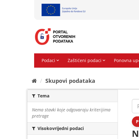
Preskoči
na
sadržaj
Skupovi podаtаkа
Tema
Nema stavki koje odgovaraju kriterijima
pretrage
P
Visokovrijedni podaci
N