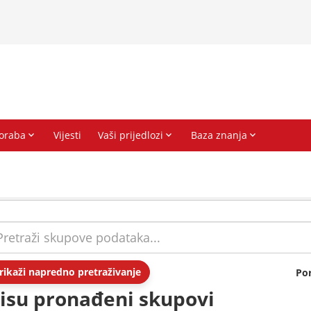
rikaži napredno pretraživanje
Po
isu pronađeni skupovi