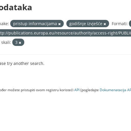
odataka
nake:
pristup informacijama
godišnje izvješće
Formati:
ttp://publications.europa.eu/resource/authority/access-right/PUBL
 skali:
3
ase try another search.
đer možete pristupiti ovom registru koristeći
API
(pogledajte
Dokumenаtаcijа AP