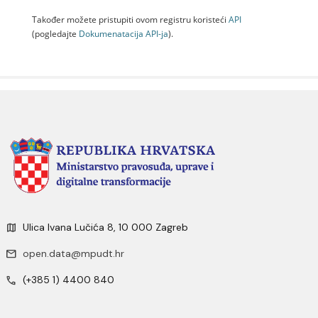
Također možete pristupiti ovom registru koristeći
API
(pogledajte
Dokumenаtаcijа API-jа
).