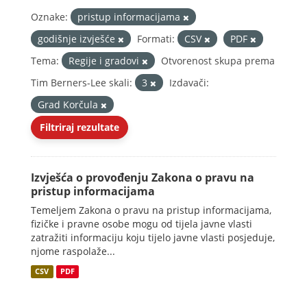
Oznake:
pristup informacijama
godišnje izvješće
Formati:
CSV
PDF
Tema:
Regije i gradovi
Otvorenost skupa prema
Tim Berners-Lee skali:
3
Izdavači:
Grad Korčula
Filtriraj rezultate
Izvješća o provođenju Zakona o pravu na
pristup informacijama
Temeljem Zakona o pravu na pristup informacijama,
fizičke i pravne osobe mogu od tijela javne vlasti
zatražiti informaciju koju tijelo javne vlasti posjeduje,
njome raspolaže...
CSV
PDF