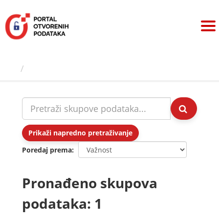
Preskoči
na
sadržaj
Skupovi podаtаkа
Prikaži napredno pretraživanje
Poredaj prema
Pronađeno skupova
podataka: 1