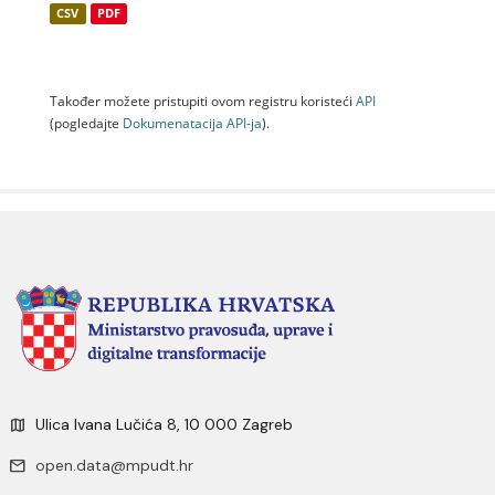
CSV
PDF
Također možete pristupiti ovom registru koristeći
API
(pogledajte
Dokumenаtаcijа API-jа
).