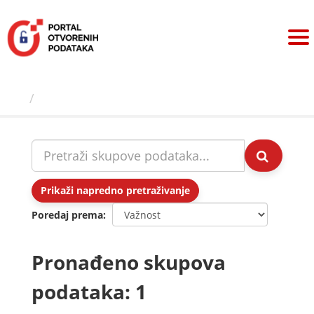
Preskoči
na
sadržaj
Skupovi podаtаkа
Prikaži napredno pretraživanje
Poredaj prema
Pronađeno skupova
podataka: 1