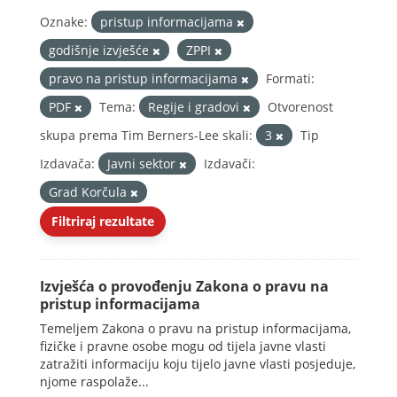
Oznake:
pristup informacijama
godišnje izvješće
ZPPI
pravo na pristup informacijama
Formati:
PDF
Tema:
Regije i gradovi
Otvorenost
skupa prema Tim Berners-Lee skali:
3
Tip
Izdavača:
Javni sektor
Izdavači:
Grad Korčula
Filtriraj rezultate
Izvješća o provođenju Zakona o pravu na
pristup informacijama
Temeljem Zakona o pravu na pristup informacijama,
fizičke i pravne osobe mogu od tijela javne vlasti
zatražiti informaciju koju tijelo javne vlasti posjeduje,
njome raspolaže...