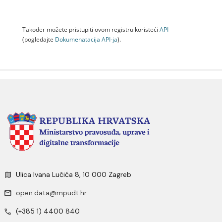
Također možete pristupiti ovom registru koristeći
API
(pogledajte
Dokumenаtаcijа API-jа
).