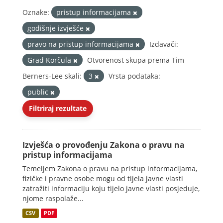
Oznake:
pristup informacijama
godišnje izvješće
pravo na pristup informacijama
Izdavači:
Grad Korčula
Otvorenost skupa prema Tim
Berners-Lee skali:
3
Vrsta podataka:
public
Filtriraj rezultate
Izvješća o provođenju Zakona o pravu na
pristup informacijama
Temeljem Zakona o pravu na pristup informacijama,
fizičke i pravne osobe mogu od tijela javne vlasti
zatražiti informaciju koju tijelo javne vlasti posjeduje,
njome raspolaže...
CSV
PDF