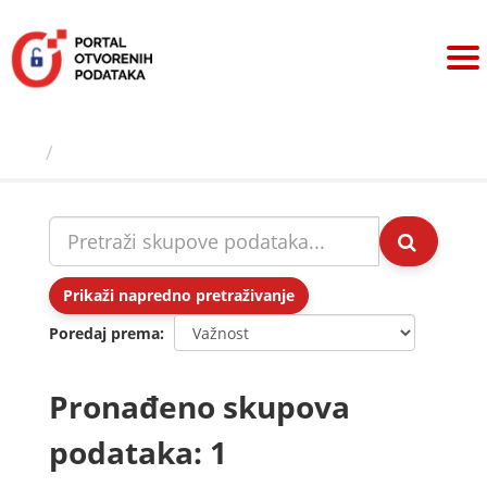
Preskoči
na
sadržaj
Skupovi podаtаkа
Prikaži napredno pretraživanje
Poredaj prema
Pronađeno skupova
podataka: 1