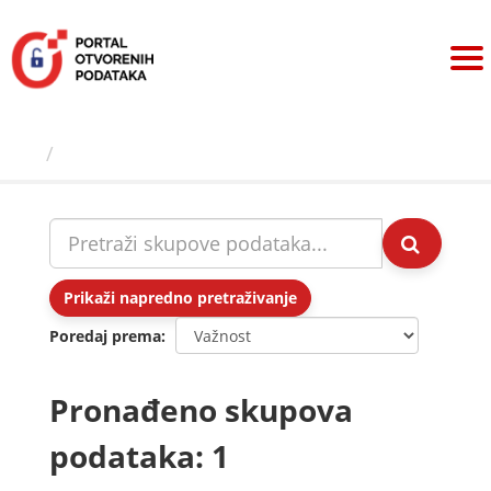
Preskoči
na
sadržaj
Skupovi podаtаkа
Prikaži napredno pretraživanje
Poredaj prema
Pronađeno skupova
podataka: 1