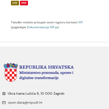
CSV
PDF
Također možete pristupiti ovom registru koristeći
API
(pogledajte
Dokumenаtаcijа API-jа
).