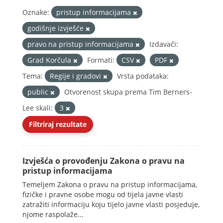
Oznake:
pristup informacijama
godišnje izvješće
pravo na pristup informacijama
Izdavači:
Grad Korčula
Formati:
CSV
PDF
Tema:
Regije i gradovi
Vrsta podataka:
public
Otvorenost skupa prema Tim Berners-
Lee skali:
3
Filtriraj rezultate
Izvješća o provođenju Zakona o pravu na
pristup informacijama
Temeljem Zakona o pravu na pristup informacijama,
fizičke i pravne osobe mogu od tijela javne vlasti
zatražiti informaciju koju tijelo javne vlasti posjeduje,
njome raspolaže...