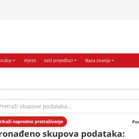
rikaži napredno pretraživanje
Po
ronađeno skupova podataka: