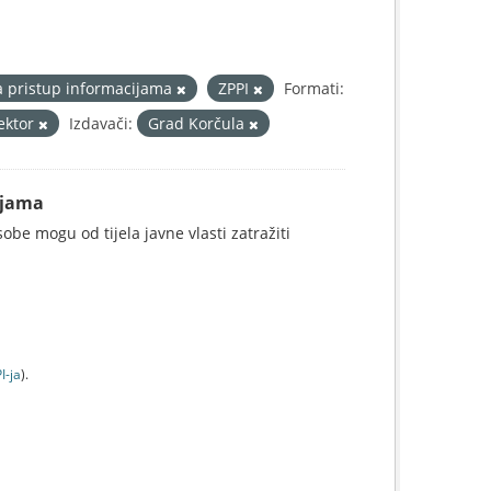
a pristup informacijama
ZPPI
Formati:
sektor
Izdavači:
Grad Korčula
ijama
be mogu od tijela javne vlasti zatražiti
I-jа
).