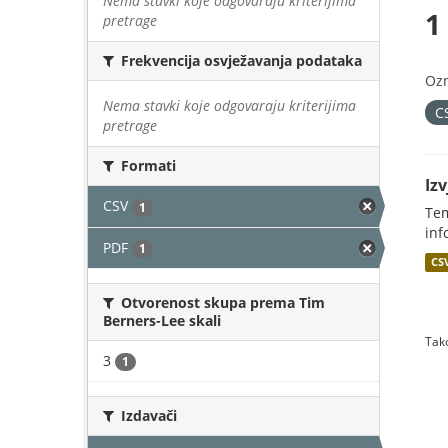
Nema stavki koje odgovaraju kriterijima
1
pretrage
Frekvencija osvježavanja podataka
Oz
Nema stavki koje odgovaraju kriterijima
C
pretrage
Formati
Iz
CSV
1
Tem
inf
PDF
1
CS
Otvorenost skupa prema Tim
Berners-Lee skali
Tako
3
1
Izdavači