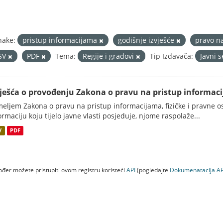
nake:
pristup informacijama
godišnje izvješće
pravo n
SV
PDF
Tema:
Regije i gradovi
Tip Izdavača:
Javni 
vješća o provođenju Zakona o pravu na pristup informac
eljem Zakona o pravu na pristup informacijama, fizičke i pravne oso
ormaciju koju tijelo javne vlasti posjeduje, njome raspolaže...
V
PDF
đer možete pristupiti ovom registru koristeći
API
(pogledajte
Dokumenаtаcijа AP