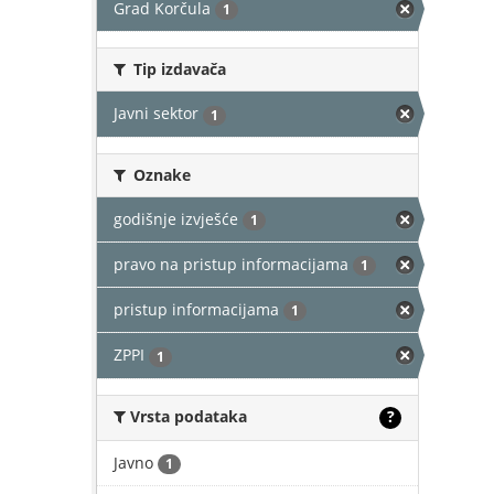
Grad Korčula
1
Tip izdavača
Javni sektor
1
Oznake
godišnje izvješće
1
pravo na pristup informacijama
1
pristup informacijama
1
ZPPI
1
Vrsta podataka
?
Javno
1