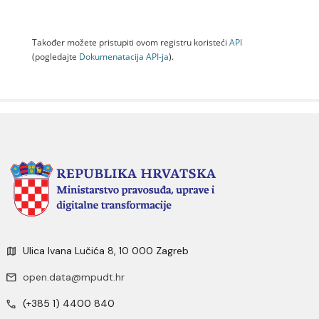
Također možete pristupiti ovom registru koristeći
API
(pogledajte
Dokumenаtаcijа API-jа
).