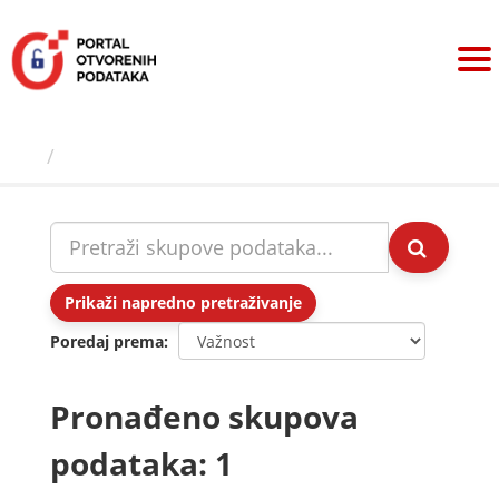
Preskoči
na
sadržaj
Skupovi podаtаkа
Prikaži napredno pretraživanje
Poredaj prema
Pronađeno skupova
podataka: 1