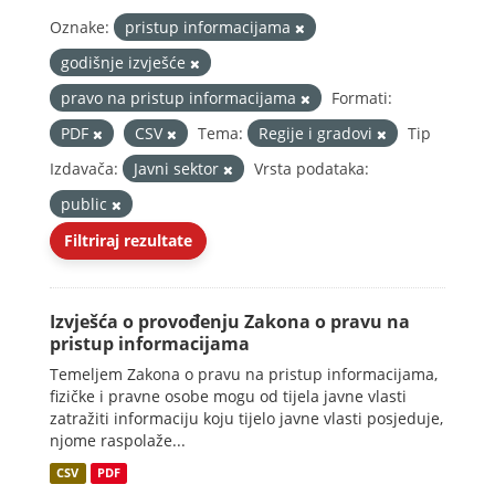
Oznake:
pristup informacijama
godišnje izvješće
pravo na pristup informacijama
Formati:
PDF
CSV
Tema:
Regije i gradovi
Tip
Izdavača:
Javni sektor
Vrsta podataka:
public
Filtriraj rezultate
Izvješća o provođenju Zakona o pravu na
pristup informacijama
Temeljem Zakona o pravu na pristup informacijama,
fizičke i pravne osobe mogu od tijela javne vlasti
zatražiti informaciju koju tijelo javne vlasti posjeduje,
njome raspolaže...
CSV
PDF