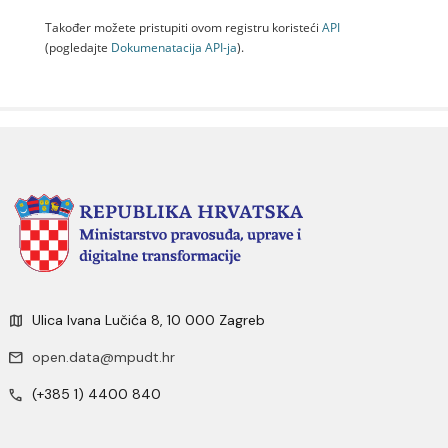
Također možete pristupiti ovom registru koristeći
API
(pogledajte
Dokumenаtаcijа API-jа
).