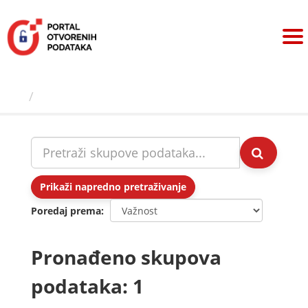
Preskoči
na
sadržaj
Skupovi podаtаkа
Prikaži napredno pretraživanje
Poredaj prema
Pronađeno skupova
podataka: 1