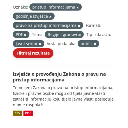
Oznake:
pristup informacijama
godišnje izvješće
pravo na pristup informacijama
Formati:
PDF
Tema:
Regije i gradovi
Tip Izdavača:
Javni sektor
Vrsta podataka:
public
Filtriraj rezultate
Izvješća o provođenju Zakona o pravu na
pristup informacijama
Temeljem Zakona o pravu na pristup informacijama,
fizičke i pravne osobe mogu od tijela javne vlasti
zatražiti informaciju koju tijelo javne vlasti posjeduje,
njome raspolaže...
CSV
PDF