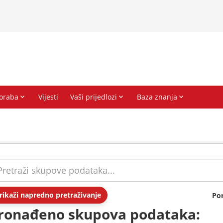
rikaži napredno pretraživanje
Po
ronađeno skupova podataka: