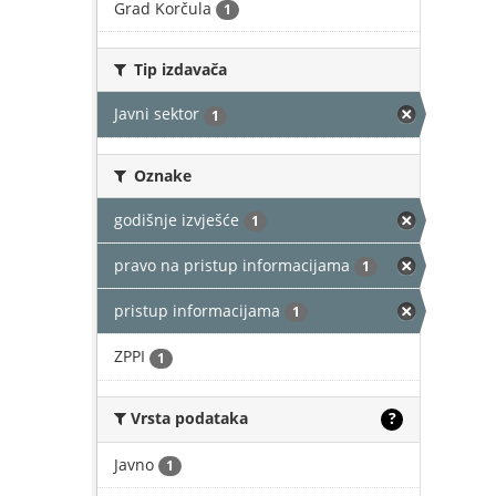
Grad Korčula
1
Tip izdavača
Javni sektor
1
Oznake
godišnje izvješće
1
pravo na pristup informacijama
1
pristup informacijama
1
ZPPI
1
Vrsta podataka
?
Javno
1