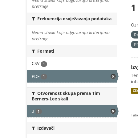
Nema stavki koje odgovaraju kriterijima
1
pretrage
Frekvencija osvježavanja podataka
Oz
Nema stavki koje odgovaraju kriterijima
R
pretrage
P
Formati
CSV
1
Iz
Tem
PDF
1
inf
CS
Otvorenost skupa prema Tim
Berners-Lee skali
3
1
Tako
Izdavači