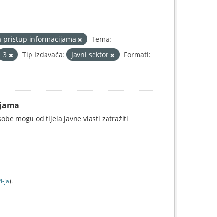
a pristup informacijama
Tema:
3
Tip Izdavača:
Javni sektor
Formati:
ijama
be mogu od tijela javne vlasti zatražiti
I-jа
).