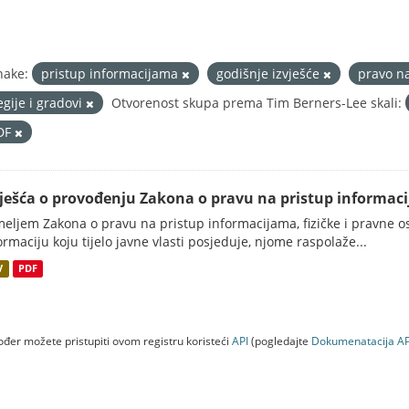
nake:
pristup informacijama
godišnje izvješće
pravo n
egije i gradovi
Otvorenost skupa prema Tim Berners-Lee skali:
DF
vješća o provođenju Zakona o pravu na pristup informac
eljem Zakona o pravu na pristup informacijama, fizičke i pravne oso
ormaciju koju tijelo javne vlasti posjeduje, njome raspolaže...
V
PDF
đer možete pristupiti ovom registru koristeći
API
(pogledajte
Dokumenаtаcijа AP