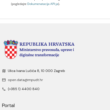
(pogledajte
Dokumenаtаcijа API-jа
).