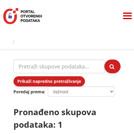
Preskoči
na
sadržaj
Skupovi podаtаkа
Prikaži napredno pretraživanje
Poredaj prema
Pronađeno skupova
podataka: 1