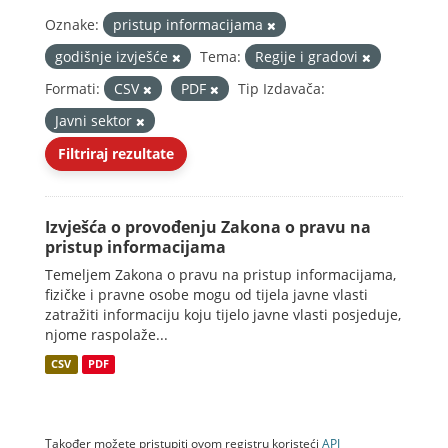
Oznake:
pristup informacijama
godišnje izvješće
Tema:
Regije i gradovi
Formati:
CSV
PDF
Tip Izdavača:
Javni sektor
Filtriraj rezultate
Izvješća o provođenju Zakona o pravu na
pristup informacijama
Temeljem Zakona o pravu na pristup informacijama,
fizičke i pravne osobe mogu od tijela javne vlasti
zatražiti informaciju koju tijelo javne vlasti posjeduje,
njome raspolaže...
CSV
PDF
Također možete pristupiti ovom registru koristeći
API