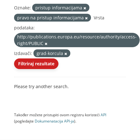
Oznake:
pristup informacijama
pravo na pristup informacijama
Vrsta
podataka:
http://publications.europa.eu/resource/authority/access-
right/PUBLIC
Izdavači:
grad-korcula
Filtriraj rezultate
Please try another search.
Također možete pristupiti ovom registru koristeći
API
(pogledajte
Dokumenаtаcijа API-jа
).