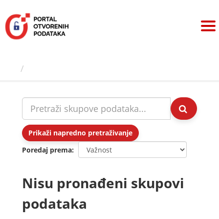
Preskoči
na
sadržaj
Skupovi podаtаkа
Prikaži napredno pretraživanje
Poredaj prema
Nisu pronađeni skupovi
podataka