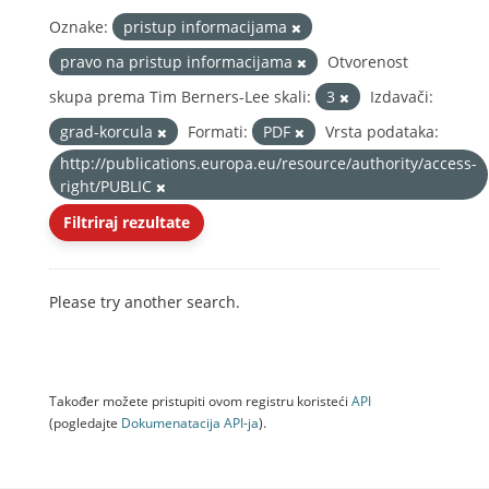
Oznake:
pristup informacijama
pravo na pristup informacijama
Otvorenost
skupa prema Tim Berners-Lee skali:
3
Izdavači:
grad-korcula
Formati:
PDF
Vrsta podataka:
http://publications.europa.eu/resource/authority/access-
right/PUBLIC
Filtriraj rezultate
Please try another search.
Također možete pristupiti ovom registru koristeći
API
(pogledajte
Dokumenаtаcijа API-jа
).