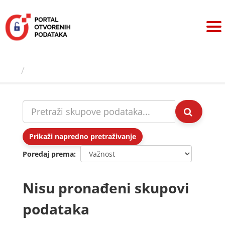
Preskoči
na
sadržaj
Skupovi podаtаkа
Prikaži napredno pretraživanje
Poredaj prema
Nisu pronađeni skupovi
podataka