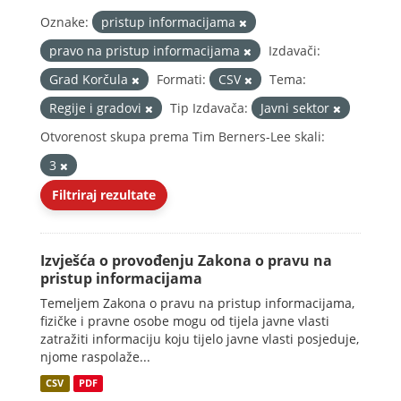
Oznake:
pristup informacijama
pravo na pristup informacijama
Izdavači:
Grad Korčula
Formati:
CSV
Tema:
Regije i gradovi
Tip Izdavača:
Javni sektor
Otvorenost skupa prema Tim Berners-Lee skali:
3
Filtriraj rezultate
Izvješća o provođenju Zakona o pravu na
pristup informacijama
Temeljem Zakona o pravu na pristup informacijama,
fizičke i pravne osobe mogu od tijela javne vlasti
zatražiti informaciju koju tijelo javne vlasti posjeduje,
njome raspolaže...
CSV
PDF