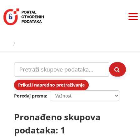
Preskoči
na
sadržaj
Skupovi podаtаkа
Prikaži napredno pretraživanje
Poredaj prema
Pronađeno skupova
podataka: 1