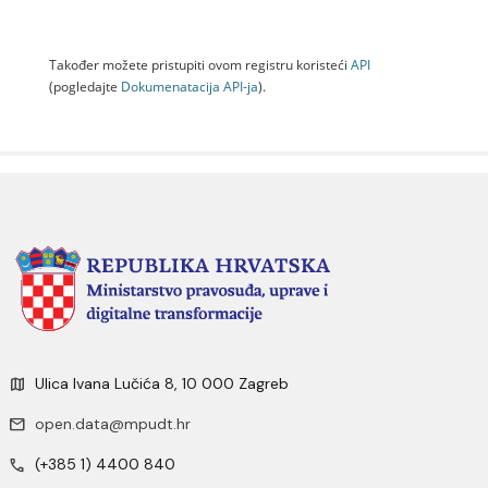
Također možete pristupiti ovom registru koristeći
API
(pogledajte
Dokumenаtаcijа API-jа
).