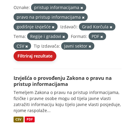
Oznake:
pristup informacijama
pravo na pristup informacijama
godišnje izvješće
Izdavači:
Grad Korčula
Tema:
Regije i gradovi
Formati:
PDF
CSV
Tip Izdavača:
Javni sektor
Filtriraj rezultate
Izvješća o provođenju Zakona o pravu na
pristup informacijama
Temeljem Zakona o pravu na pristup informacijama,
fizičke i pravne osobe mogu od tijela javne vlasti
zatražiti informaciju koju tijelo javne vlasti posjeduje,
njome raspolaže...
CSV
PDF