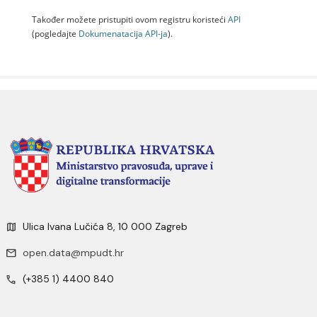
Također možete pristupiti ovom registru koristeći
API
(pogledajte
Dokumenаtаcijа API-jа
).