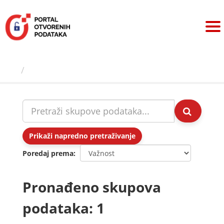
Preskoči
na
sadržaj
Skupovi podаtаkа
Prikaži napredno pretraživanje
Poredaj prema
Pronađeno skupova
podataka: 1