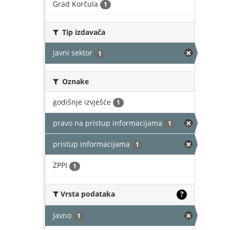
Grad Korčula
1
Tip izdavača
Javni sektor
1
Oznake
godišnje izvješće
1
pravo na pristup informacijama
1
pristup informacijama
1
ZPPI
1
Vrsta podataka
?
Javno
1