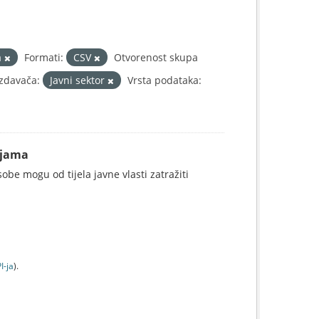
a
Formati:
CSV
Otvorenost skupa
Izdavača:
Javni sektor
Vrsta podataka:
ijama
be mogu od tijela javne vlasti zatražiti
I-jа
).