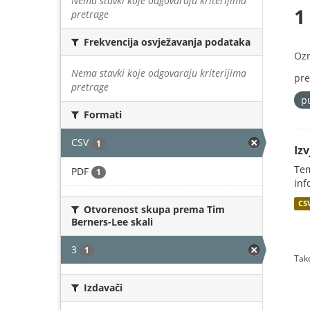
Nema stavki koje odgovaraju kriterijima
1
pretrage
Frekvencija osvježavanja podataka
Oz
Nema stavki koje odgovaraju kriterijima
pre
pretrage
p
Formati
CSV
1
Iz
Tem
PDF
1
inf
CS
Otvorenost skupa prema Tim
Berners-Lee skali
3
1
Tako
Izdavači