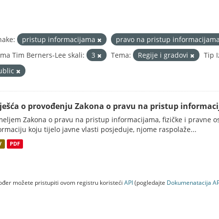
nake:
pristup informacijama
pravo na pristup informacijam
ma Tim Berners-Lee skali:
3
Tema:
Regije i gradovi
Tip 
ublic
vješća o provođenju Zakona o pravu na pristup informac
eljem Zakona o pravu na pristup informacijama, fizičke i pravne oso
ormaciju koju tijelo javne vlasti posjeduje, njome raspolaže...
V
PDF
đer možete pristupiti ovom registru koristeći
API
(pogledajte
Dokumenаtаcijа AP