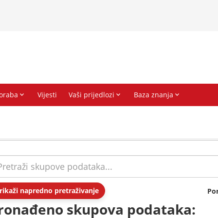
rikaži napredno pretraživanje
Po
ronađeno skupova podataka: