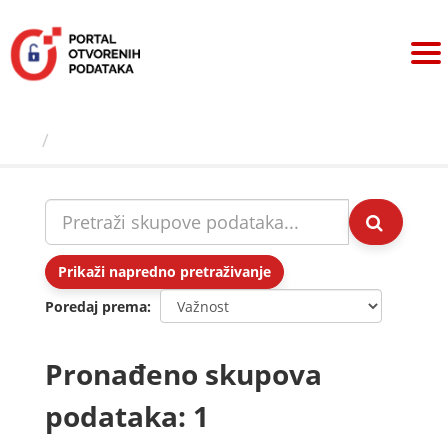
Preskoči
na
sadržaj
Skupovi podаtаkа
Prikaži napredno pretraživanje
Poredaj prema
Pronađeno skupova
podataka: 1