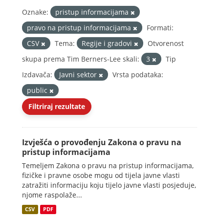
Oznake:
pristup informacijama
pravo na pristup informacijama
Formati:
CSV
Tema:
Regije i gradovi
Otvorenost
skupa prema Tim Berners-Lee skali:
3
Tip
Izdavača:
Javni sektor
Vrsta podataka:
public
Filtriraj rezultate
Izvješća o provođenju Zakona o pravu na
pristup informacijama
Temeljem Zakona o pravu na pristup informacijama,
fizičke i pravne osobe mogu od tijela javne vlasti
zatražiti informaciju koju tijelo javne vlasti posjeduje,
njome raspolaže...
CSV
PDF