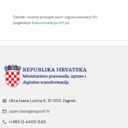
Također možete pristupiti ovom registru koristeći
API
(pogledajte
Dokumenаtаcijа API-jа
).