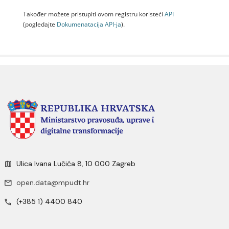
Također možete pristupiti ovom registru koristeći
API
(pogledajte
Dokumenаtаcijа API-jа
).