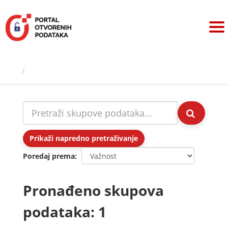
Preskoči
na
sadržaj
Skupovi podаtаkа
Prikaži napredno pretraživanje
Poredaj prema
Pronađeno skupova
podataka: 1