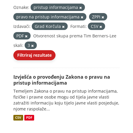
Oznake:
pristup informacijama
pravo na pristup informacijama
ZPPI
Izdavači:
Grad Korčula
Formati:
CSV
PDF
Otvorenost skupa prema Tim Berners-Lee
skali:
3
Filtriraj rezultate
Izvješća o provođenju Zakona o pravu na
pristup informacijama
Temeljem Zakona o pravu na pristup informacijama,
fizičke i pravne osobe mogu od tijela javne vlasti
zatražiti informaciju koju tijelo javne vlasti posjeduje,
njome raspolaže...
CSV
PDF