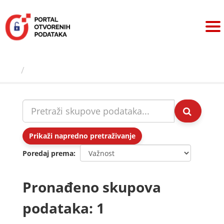
Preskoči
na
sadržaj
Skupovi podаtаkа
Prikaži napredno pretraživanje
Poredaj prema
Pronađeno skupova
podataka: 1