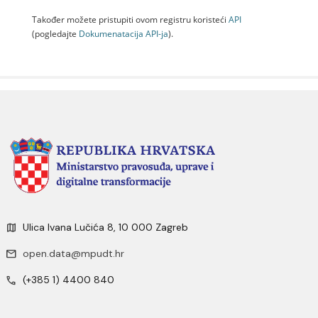
Također možete pristupiti ovom registru koristeći
API
(pogledajte
Dokumenаtаcijа API-jа
).