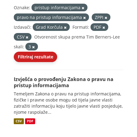
Oznake:
pristup informacijama
pravo na pristup informacijama
ZPPI
Izdavači:
Grad Korčula
Formati:
PDF
CSV
Otvorenost skupa prema Tim Berners-Lee
skali:
3
Filtriraj rezultate
Izvješća o provođenju Zakona o pravu na
pristup informacijama
Temeljem Zakona o pravu na pristup informacijama,
fizičke i pravne osobe mogu od tijela javne vlasti
zatražiti informaciju koju tijelo javne vlasti posjeduje,
njome raspolaže...
CSV
PDF