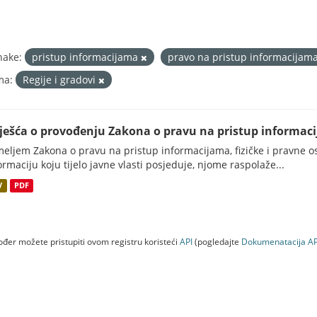
nake:
pristup informacijama
pravo na pristup informacijam
ma:
Regije i gradovi
vješća o provođenju Zakona o pravu na pristup informac
eljem Zakona o pravu na pristup informacijama, fizičke i pravne oso
ormaciju koju tijelo javne vlasti posjeduje, njome raspolaže...
V
PDF
đer možete pristupiti ovom registru koristeći
API
(pogledajte
Dokumenаtаcijа AP