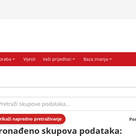
rikaži napredno pretraživanje
Po
ronađeno skupova podataka: