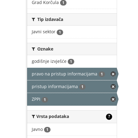
Grad Korčula
1
Tip izdavača
Javni sektor
1
Oznake
godišnje izvješće
1
pravo na pristup informacijama
1
pristup informacijama
1
ZPPI
1
Vrsta podataka
?
Javno
1