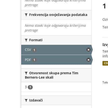
Nema stavki koje odgovaraju kriterijima
1
pretrage
Frekvencija osvježavanja podataka
Oz
Nema stavki koje odgovaraju kriterijima
Te
pretrage
Formati
Iz
CSV
1
Tem
inf
PDF
1
CS
Otvorenost skupa prema Tim
Berners-Lee skali
Tako
3
1
Izdavači