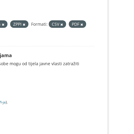
a
ZPPI
Formati:
CSV
PDF
ijama
be mogu od tijela javne vlasti zatražiti
I-jа
).