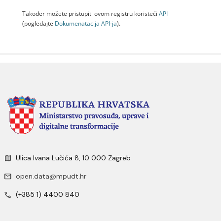
Također možete pristupiti ovom registru koristeći
API
(pogledajte
Dokumenаtаcijа API-jа
).