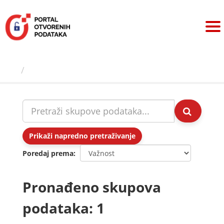
Preskoči
na
sadržaj
Skupovi podаtаkа
Prikaži napredno pretraživanje
Poredaj prema
Pronađeno skupova
podataka: 1