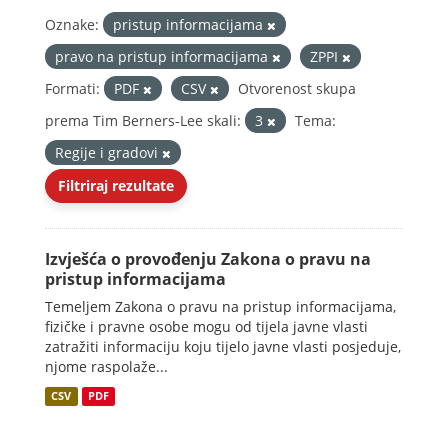
Oznake:
pristup informacijama
pravo na pristup informacijama
ZPPI
Formati:
PDF
CSV
Otvorenost skupa
prema Tim Berners-Lee skali:
3
Tema:
Regije i gradovi
Filtriraj rezultate
Izvješća o provođenju Zakona o pravu na
pristup informacijama
Temeljem Zakona o pravu na pristup informacijama,
fizičke i pravne osobe mogu od tijela javne vlasti
zatražiti informaciju koju tijelo javne vlasti posjeduje,
njome raspolaže...
CSV
PDF