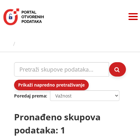
Preskoči
na
sadržaj
Skupovi podаtаkа
Prikaži napredno pretraživanje
Poredaj prema
Pronađeno skupova
podataka: 1