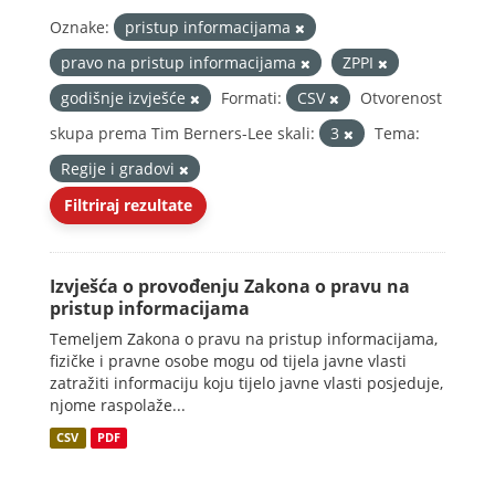
Oznake:
pristup informacijama
pravo na pristup informacijama
ZPPI
godišnje izvješće
Formati:
CSV
Otvorenost
skupa prema Tim Berners-Lee skali:
3
Tema:
Regije i gradovi
Filtriraj rezultate
Izvješća o provođenju Zakona o pravu na
pristup informacijama
Temeljem Zakona o pravu na pristup informacijama,
fizičke i pravne osobe mogu od tijela javne vlasti
zatražiti informaciju koju tijelo javne vlasti posjeduje,
njome raspolaže...
CSV
PDF