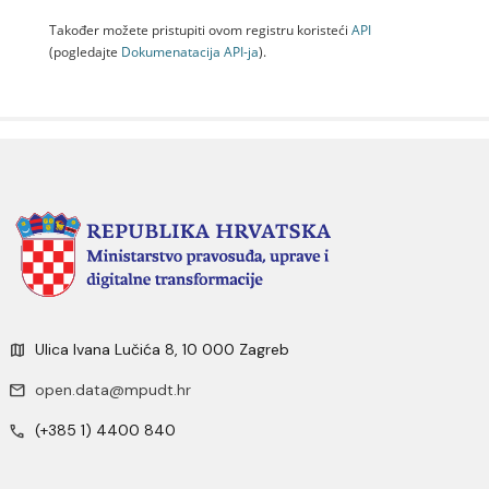
Također možete pristupiti ovom registru koristeći
API
(pogledajte
Dokumenаtаcijа API-jа
).