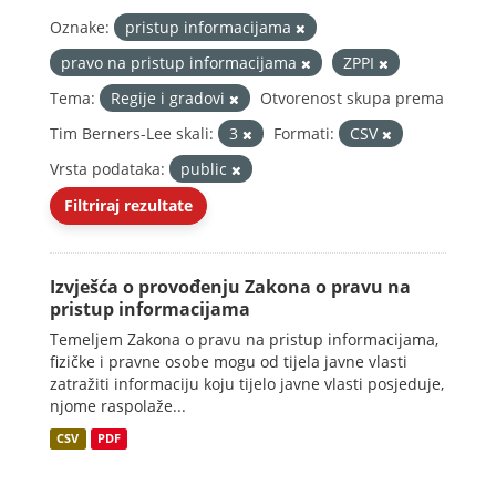
Oznake:
pristup informacijama
pravo na pristup informacijama
ZPPI
Tema:
Regije i gradovi
Otvorenost skupa prema
Tim Berners-Lee skali:
3
Formati:
CSV
Vrsta podataka:
public
Filtriraj rezultate
Izvješća o provođenju Zakona o pravu na
pristup informacijama
Temeljem Zakona o pravu na pristup informacijama,
fizičke i pravne osobe mogu od tijela javne vlasti
zatražiti informaciju koju tijelo javne vlasti posjeduje,
njome raspolaže...
CSV
PDF