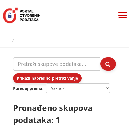
Preskoči
na
sadržaj
Skupovi podаtаkа
Prikaži napredno pretraživanje
Poredaj prema
Pronađeno skupova
podataka: 1