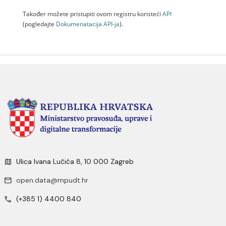
Također možete pristupiti ovom registru koristeći
API
(pogledajte
Dokumenаtаcijа API-jа
).