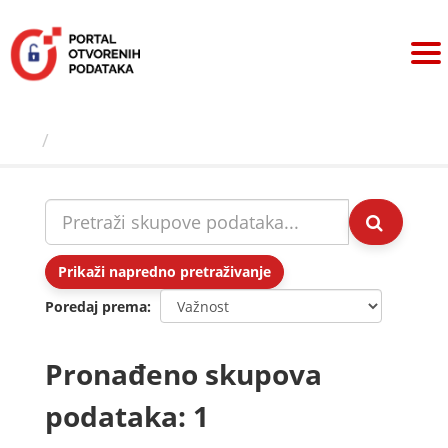
Preskoči
na
sadržaj
Skupovi podаtаkа
Prikaži napredno pretraživanje
Poredaj prema
Pronađeno skupova
podataka: 1