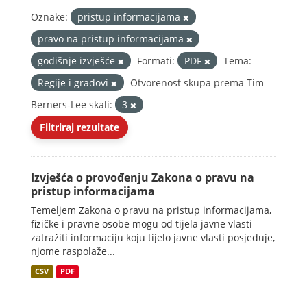
Oznake:
pristup informacijama
pravo na pristup informacijama
godišnje izvješće
Formati:
PDF
Tema:
Regije i gradovi
Otvorenost skupa prema Tim
Berners-Lee skali:
3
Filtriraj rezultate
Izvješća o provođenju Zakona o pravu na
pristup informacijama
Temeljem Zakona o pravu na pristup informacijama,
fizičke i pravne osobe mogu od tijela javne vlasti
zatražiti informaciju koju tijelo javne vlasti posjeduje,
njome raspolaže...
CSV
PDF