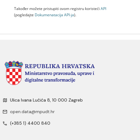
Također možete pristupiti ovom registru koristeći
API
(pogledajte
Dokumenаtаcijа API-jа
).