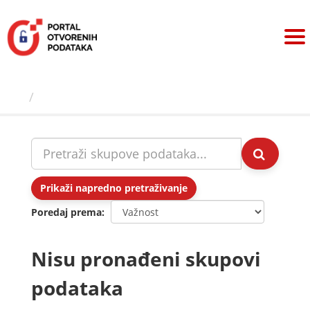
Preskoči
na
sadržaj
Skupovi podаtаkа
Prikaži napredno pretraživanje
Poredaj prema
Nisu pronađeni skupovi
podataka