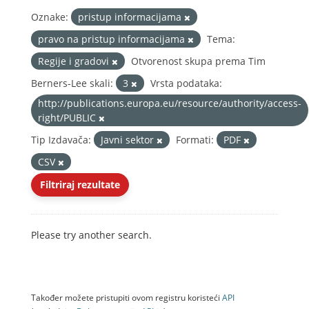
Oznake:
pristup informacijama
pravo na pristup informacijama
Tema:
Regije i gradovi
Otvorenost skupa prema Tim
Berners-Lee skali:
3
Vrsta podataka:
http://publications.europa.eu/resource/authority/access-
right/PUBLIC
Tip Izdavača:
Javni sektor
Formati:
PDF
CSV
Filtriraj rezultate
Please try another search.
Također možete pristupiti ovom registru koristeći
API