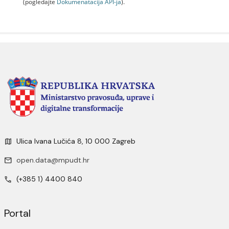
(pogledajte
Dokumenаtаcijа API-jа
).