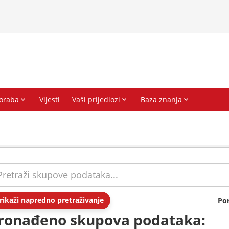
rikaži napredno pretraživanje
Po
ronađeno skupova podataka: