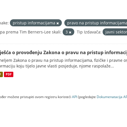
nake:
pristup informacijama
pravo na pristup informacijam
pa prema Tim Berners-Lee skali:
3
Tip Izdavača:
Javni sekto
vješća o provođenju Zakona o pravu na pristup informac
eljem Zakona o pravu na pristup informacijama, fizičke i pravne oso
ormaciju koju tijelo javne vlasti posjeduje, njome raspolaže...
V
PDF
đer možete pristupiti ovom registru koristeći
API
(pogledajte
Dokumenаtаcijа AP