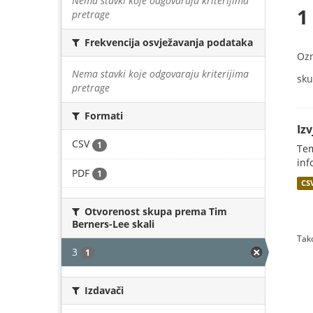
Nema stavki koje odgovaraju kriterijima
1
pretrage
Frekvencija osvježavanja podataka
Oz
Nema stavki koje odgovaraju kriterijima
sku
pretrage
Formati
Iz
CSV
1
Tem
inf
PDF
1
CS
Otvorenost skupa prema Tim
Berners-Lee skali
Tako
3
1
Izdavači