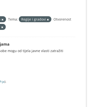
a
Tema:
Regije i gradovi
Otvorenost
r
ijama
be mogu od tijela javne vlasti zatražiti
I-jа
).