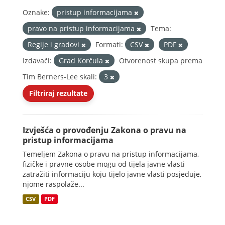
Oznake:
pristup informacijama
pravo na pristup informacijama
Tema:
Regije i gradovi
Formati:
CSV
PDF
Izdavači:
Grad Korčula
Otvorenost skupa prema
Tim Berners-Lee skali:
3
Filtriraj rezultate
Izvješća o provođenju Zakona o pravu na
pristup informacijama
Temeljem Zakona o pravu na pristup informacijama,
fizičke i pravne osobe mogu od tijela javne vlasti
zatražiti informaciju koju tijelo javne vlasti posjeduje,
njome raspolaže...
CSV
PDF