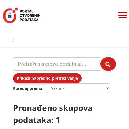
Preskoči
na
sadržaj
Skupovi podаtаkа
Prikaži napredno pretraživanje
Poredaj prema
Pronađeno skupova
podataka: 1