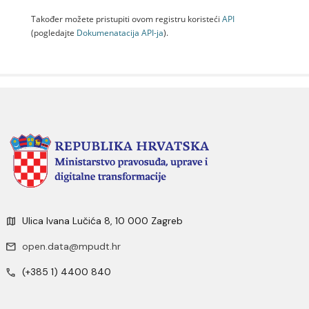
Također možete pristupiti ovom registru koristeći
API
(pogledajte
Dokumenаtаcijа API-jа
).