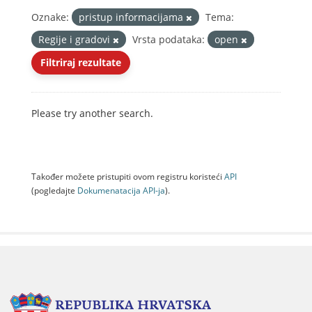
Oznake:
pristup informacijama
Tema:
Regije i gradovi
Vrsta podataka:
open
Filtriraj rezultate
Please try another search.
Također možete pristupiti ovom registru koristeći
API
(pogledajte
Dokumenаtаcijа API-jа
).