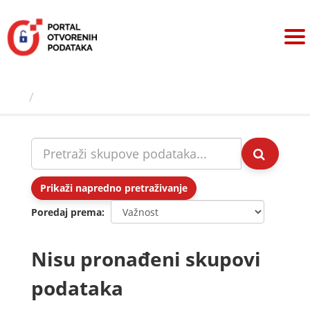
Preskoči
na
sadržaj
Skupovi podаtаkа
Prikaži napredno pretraživanje
Poredaj prema
Nisu pronađeni skupovi
podataka