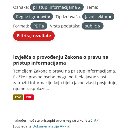
Oznake:
pristup informacijama
Tema:
Regije i gradovi
Tip Izdavača:
Javni sektor
Formati:
PDF
Vrsta podataka:
public
Filtriraj rezultate
Izvješća o provođenju Zakona o pravu na
pristup informacijama
Temeljem Zakona o pravu na pristup informacijama,
fizičke i pravne osobe mogu od tijela javne vlasti
zatražiti informaciju koju tijelo javne vlasti posjeduje,
njome raspolaže...
CSV
PDF
Također možete pristupiti ovom registru koristeći
API
(pogledajte
Dokumenаtаcijа API-jа
).