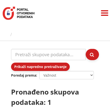
Preskoči
na
sadržaj
Skupovi podаtаkа
Prikaži napredno pretraživanje
Poredaj prema
Pronađeno skupova
podataka: 1