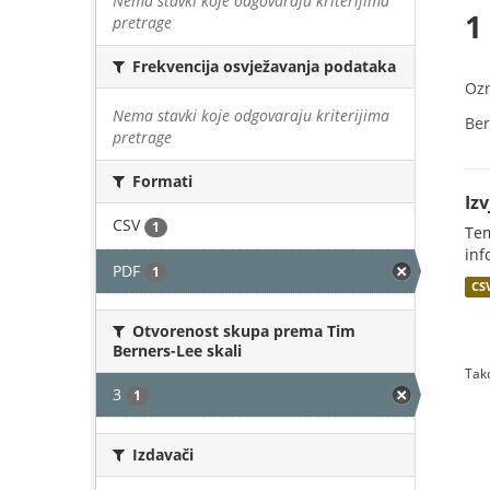
Nema stavki koje odgovaraju kriterijima
1
pretrage
Frekvencija osvježavanja podataka
Oz
Nema stavki koje odgovaraju kriterijima
Ber
pretrage
Formati
Iz
CSV
1
Tem
inf
PDF
1
CS
Otvorenost skupa prema Tim
Berners-Lee skali
Tako
3
1
Izdavači