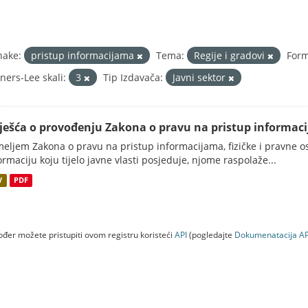
nake:
pristup informacijama
Tema:
Regije i gradovi
Form
ners-Lee skali:
3
Tip Izdavača:
Javni sektor
vješća o provođenju Zakona o pravu na pristup informac
eljem Zakona o pravu na pristup informacijama, fizičke i pravne oso
ormaciju koju tijelo javne vlasti posjeduje, njome raspolaže...
V
PDF
đer možete pristupiti ovom registru koristeći
API
(pogledajte
Dokumenаtаcijа AP