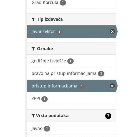
Grad Korčula
1
Tip izdavača
Javni sektor
1
Oznake
godišnje izvješće
1
pravo na pristup informacijama
1
pristup informacijama
1
ZPPI
1
Vrsta podataka
?
Javno
1