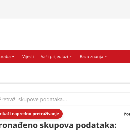
rikaži napredno pretraživanje
Po
ronađeno skupova podataka: