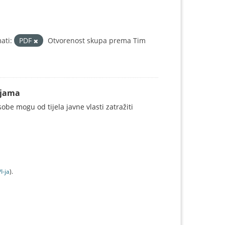
ati:
PDF
Otvorenost skupa prema Tim
ijama
be mogu od tijela javne vlasti zatražiti
I-jа
).