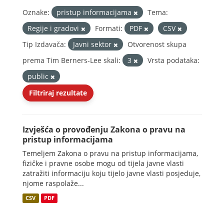
Oznake:
pristup informacijama
Tema:
Regije i gradovi
Formati:
PDF
CSV
Tip Izdavača:
Javni sektor
Otvorenost skupa
prema Tim Berners-Lee skali:
3
Vrsta podataka:
public
Filtriraj rezultate
Izvješća o provođenju Zakona o pravu na
pristup informacijama
Temeljem Zakona o pravu na pristup informacijama,
fizičke i pravne osobe mogu od tijela javne vlasti
zatražiti informaciju koju tijelo javne vlasti posjeduje,
njome raspolaže...
CSV
PDF