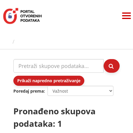
Preskoči
na
sadržaj
Skupovi podаtаkа
Prikaži napredno pretraživanje
Poredaj prema
Pronađeno skupova
podataka: 1