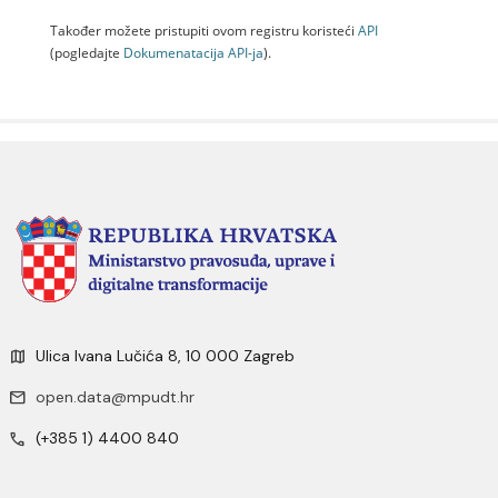
Također možete pristupiti ovom registru koristeći
API
(pogledajte
Dokumenаtаcijа API-jа
).