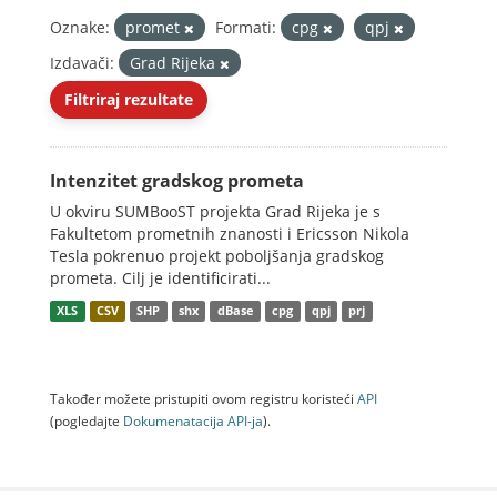
Oznake:
promet
Formati:
cpg
qpj
Izdavači:
Grad Rijeka
Filtriraj rezultate
Intenzitet gradskog prometa
U okviru SUMBooST projekta Grad Rijeka je s
Fakultetom prometnih znanosti i Ericsson Nikola
Tesla pokrenuo projekt poboljšanja gradskog
prometa. Cilj je identificirati...
XLS
CSV
SHP
shx
dBase
cpg
qpj
prj
Također možete pristupiti ovom registru koristeći
API
(pogledajte
Dokumenаtаcijа API-jа
).