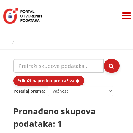
Preskoči
na
sadržaj
Skupovi podаtаkа
Prikaži napredno pretraživanje
Poredaj prema
Pronađeno skupova
podataka: 1