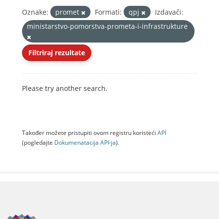
Oznake:
promet
Formati:
qpj
Izdavači:
ministarstvo-pomorstva-prometa-i-infrastrukture
Filtriraj rezultate
Please try another search.
Također možete pristupiti ovom registru koristeći
API
(pogledajte
Dokumenаtаcijа API-jа
).