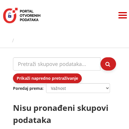
Preskoči
na
sadržaj
Skupovi podаtаkа
Prikaži napredno pretraživanje
Poredaj prema
Nisu pronađeni skupovi
podataka