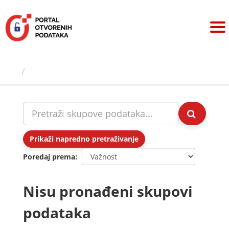
Preskoči
na
sadržaj
Skupovi podаtаkа
Prikaži napredno pretraživanje
Poredaj prema
Nisu pronađeni skupovi
podataka