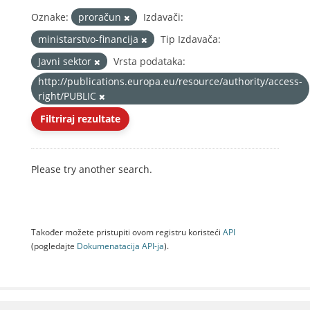
Oznake:
proračun
Izdavači:
ministarstvo-financija
Tip Izdavača:
Javni sektor
Vrsta podataka:
http://publications.europa.eu/resource/authority/access-
right/PUBLIC
Filtriraj rezultate
Please try another search.
Također možete pristupiti ovom registru koristeći
API
(pogledajte
Dokumenаtаcijа API-jа
).