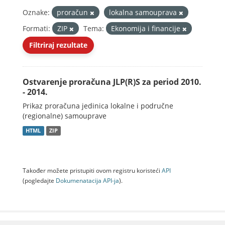
Oznake:
proračun
lokalna samouprava
Formati:
ZIP
Tema:
Ekonomija i financije
Filtriraj rezultate
Ostvarenje proračuna JLP(R)S za period 2010.
- 2014.
Prikaz proračuna jedinica lokalne i područne
(regionalne) samouprave
HTML
ZIP
Također možete pristupiti ovom registru koristeći
API
(pogledajte
Dokumenаtаcijа API-jа
).