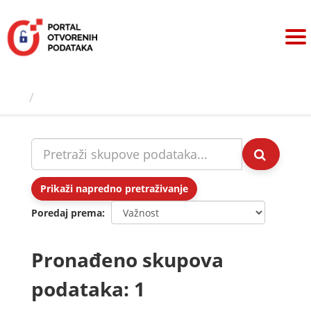
Preskoči
na
sadržaj
Skupovi podаtаkа
Prikaži napredno pretraživanje
Poredaj prema
Pronađeno skupova
podataka: 1